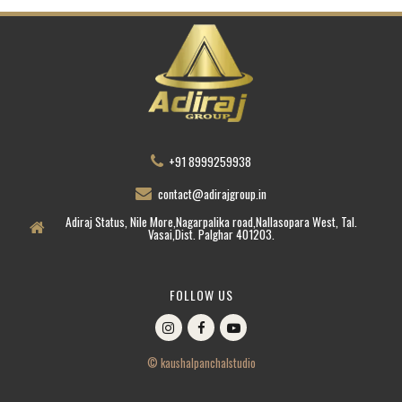
+91 8999259938
contact@adirajgroup.in
Adiraj Status, Nile More,Nagarpalika road,Nallasopara West, Tal.
Vasai,Dist. Palghar 401203.
FOLLOW US
© kaushalpanchalstudio