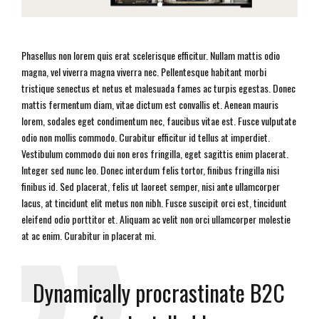
Phasellus non lorem quis erat scelerisque efficitur. Nullam mattis odio
magna, vel viverra magna viverra nec. Pellentesque habitant morbi
tristique senectus et netus et malesuada fames ac turpis egestas. Donec
mattis fermentum diam, vitae dictum est convallis et. Aenean mauris
lorem, sodales eget condimentum nec, faucibus vitae est. Fusce vulputate
odio non mollis commodo. Curabitur efficitur id tellus at imperdiet.
Vestibulum commodo dui non eros fringilla, eget sagittis enim placerat.
Integer sed nunc leo. Donec interdum felis tortor, finibus fringilla nisi
finibus id. Sed placerat, felis ut laoreet semper, nisi ante ullamcorper
lacus, at tincidunt elit metus non nibh. Fusce suscipit orci est, tincidunt
eleifend odio porttitor et. Aliquam ac velit non orci ullamcorper molestie
at ac enim. Curabitur in placerat mi.
Dynamically procrastinate B2C