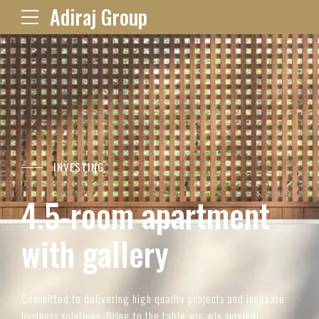
Adiraj Group
INVESTING
4.5-room apartment
with gallery
Committed to delivering high quality projects and innovate
business solutions. Bring to the table win-win survival