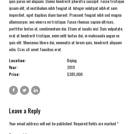
quis purus vel aliquam. Donec hendrerit pharetra suscipit. Fusce tristique
ipsum elit, id vestibulum nibh feugiat id. Integer volutpat nibh et sem
imperdiet, eget dapibus diam laoreet. Praesent feugiat nibh sed magna
ullamcorper, nec viverra mi tristique. Fusce rhoncus sapien ultrices,
porttitor lectus id, condimentum dui. Etiam at iaculis nisl. Duis vulputate,
erat at hendrerit tristique, enim velit luctus dui, in malesuada augue ex
quis elit. Maecenas libero dui, venenatis ut lorem quis, hendrerit aliquam
odio. Cras sit amet faucibus erat.
Location:
Bejing
Year:
2019
Price:
$385,000
Leave a Reply
Your email address will not be published. Required fields are marked *